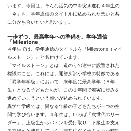
います。今回は、そんな活気の中を突き進む４年生の
「今」を、学年通信のタイトルに込められた想いと共
に分かち合いたいと思います。
一歩ずつ、最高学年への準備を。学年通信
「Milestone」
４年生では、学年通信のタイトルを『Milestone（マイ
ルストーン）』と名付けています。
「マイルストーン」とは、道のりの途中に設置された
標識のこと。これには、開智所沢小学校の特徴である
「異学年学級」において、来年度に最高学年（５年
生）となる子どもたちが、この１年間で着実に歩みを
進めていこうという願いが込められています。
異学年学級では、異なる年齢の子どもたちが一つの空
間で学び合います。４年生は、いわば「次世代のリー
ダー」。上級生からバトンを受け取り、下級生を支え
る立場へと成長していく、非常にダイナミックな時期