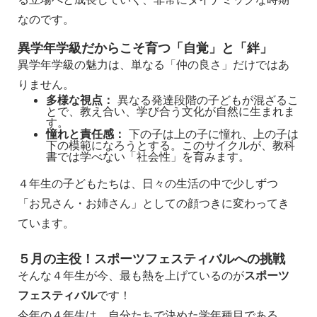
なのです。
異学年学級だからこそ育つ「自覚」と「絆」
異学年学級の魅力は、単なる「仲の良さ」だけではあ
りません。
多様な視点：
異なる発達段階の子どもが混ざるこ
とで、教え合い、学び合う文化が自然に生まれま
す。
憧れと責任感：
下の子は上の子に憧れ、上の子は
下の模範になろうとする。このサイクルが、教科
書では学べない「社会性」を育みます。
４年生の子どもたちは、日々の生活の中で少しずつ
「お兄さん・お姉さん」としての顔つきに変わってき
ています。
５月の主役！スポーツフェスティバルへの挑戦
そんな４年生が今、最も熱を上げているのが
スポーツ
フェスティバル
です！
今年の４年生は、自分たちで決めた学年種目である