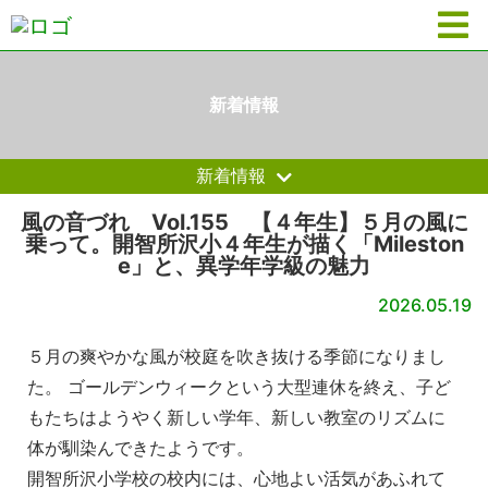
新着情報
新着情報
風の音づれ Vol.155 【４年生】５月の風に
乗って。開智所沢小４年生が描く「Mileston
e」と、異学年学級の魅力
2026.05.19
５月の爽やかな風が校庭を吹き抜ける季節になりまし
た。 ゴールデンウィークという大型連休を終え、子ど
もたちはようやく新しい学年、新しい教室のリズムに
体が馴染んできたようです。
開智所沢小学校の校内には、心地よい活気があふれて