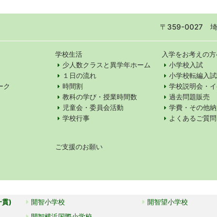
〒359-0027
学校生活
入学をお考えの方
少人数クラスと異学年ホーム
小学校入試
１日の流れ
小学校転編入試
ーク
時間割
学校説明会・イ
教科の学び・授業時間数
過去問題販売
児童会・委員会活動
学費・その他納
学校行事
よくあるご質問
ご支援のお願い
一貫)
開智小学校
開智望小学校
開智横浜国際小学校