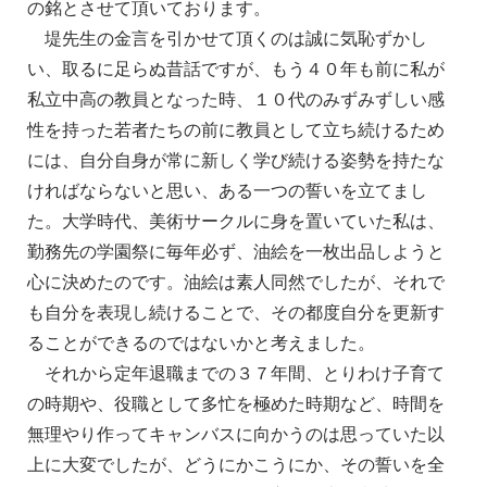
の銘とさせて頂いております。
堤先生の金言を引かせて頂くのは誠に気恥ずかし
い、取るに足らぬ昔話ですが、もう４０年も前に私が
私立中高の教員となった時、１０代のみずみずしい感
性を持った若者たちの前に教員として立ち続けるため
には、自分自身が常に新しく学び続ける姿勢を持たな
ければならないと思い、ある一つの誓いを立てまし
た。大学時代、美術サークルに身を置いていた私は、
勤務先の学園祭に毎年必ず、油絵を一枚出品しようと
心に決めたのです。油絵は素人同然でしたが、それで
も自分を表現し続けることで、その都度自分を更新す
ることができるのではないかと考えました。
それから定年退職までの３７年間、とりわけ子育て
の時期や、役職として多忙を極めた時期など、時間を
無理やり作ってキャンバスに向かうのは思っていた以
上に大変でしたが、どうにかこうにか、その誓いを全