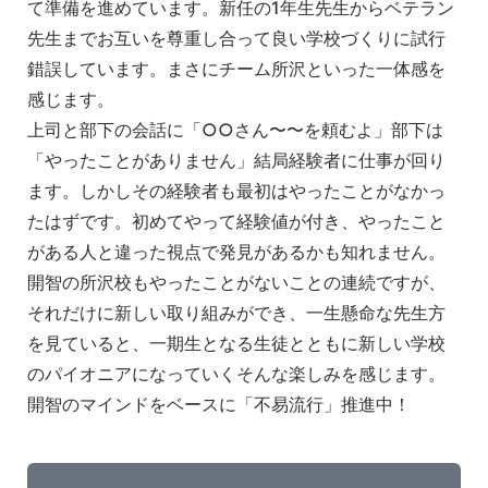
て準備を進めています。新任の1年生先
生からベテラン
先生までお互いを尊重し合って良い学校づくりに試
行
錯誤しています。まさにチーム所沢といった一体感を
感じます。
上司と部下の会話に「○○さん〜〜を頼むよ」部下は
「やったことが
ありません」結局経験者に仕事が回り
ます。しかしその経験者も最
初はやったことがなかっ
たはずです。初めてやって経験値が付き、
やったこと
がある人と違った視点で発見があるかも知れません。
開
智の所沢校もやったことがないことの連続ですが、
それだけに新し
い取り組みができ、一生懸命な先生方
を見ていると、一期生となる
生徒とともに新しい学校
のパイオニアになっていくそんな楽しみを
感じます。
開智のマインドをベースに「不易流行」推進中！