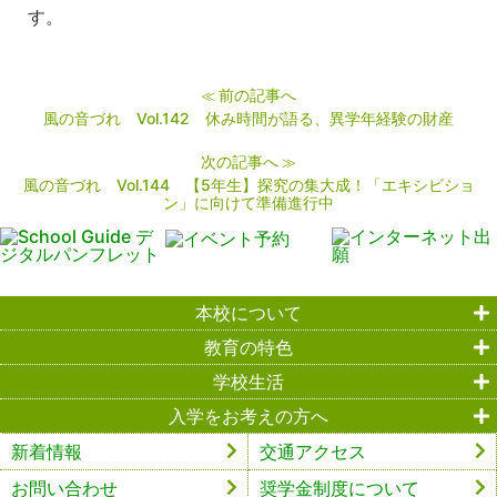
す。
前の記事へ
≪
風の音づれ Vol.142 休み時間が語る、異学年経験の財産
次の記事へ
≫
風の音づれ Vol.144 【5年生】探究の集大成！「エキシビショ
ン」に向けて準備進行中
本校について
教育の特色
学校生活
入学をお考えの方へ
新着情報
交通アクセス
お問い合わせ
奨学金制度について