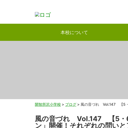
本校について
開智所沢小学校
>
ブログ
>
風の音づれ Vol.147 
風の音づれ Vol.147 【
ン」開催！それぞれの問いと