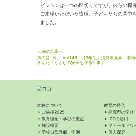
ビションは一つの区切りですが、彼らの探
ご来場いただいた皆様、子どもたちの背中
ました。
前の記事へ
≪
風の音づれ Vol.146 【3年生】消防署見学～本
学んだ「くらしの安全を守る仕事」～
本校について
教育の特色
ご挨拶2025
探究型の学び
教育理念・学びの重点
ICTの活用
施設概要
フィールドワ
学校自己評価・学則
個人探究