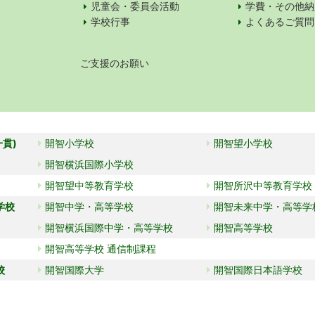
児童会・委員会活動
学費・その他納
学校行事
よくあるご質問
ご支援のお願い
一貫)
開智小学校
開智望小学校
開智横浜国際小学校
開智望中等教育学校
開智所沢中等教育学校
学校
開智中学・高等学校
開智未来中学・高等学
開智横浜国際中学・高等学校
開智高等学校
開智高等学校 通信制課程
校
開智国際大学
開智国際日本語学校