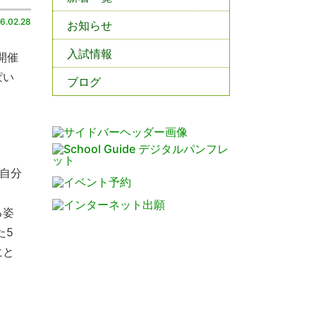
6.02.28
お知らせ
入試情報
開催
ぱい
ブログ
自分
る姿
た5
にと