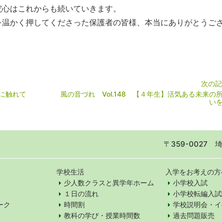
究心はこれからも続いていきます。
を温かく押してくださった保護者の皆様、本当にありがとうご
次の記
物に触れて
風の音づれ Vol.148 【４年生】活気ある未来の
い
〒359-0027
学校生活
入学をお考えの方
少人数クラスと異学年ホーム
小学校入試
１日の流れ
小学校転編入試
ーク
時間割
学校説明会・イ
教科の学び・授業時間数
過去問題販売