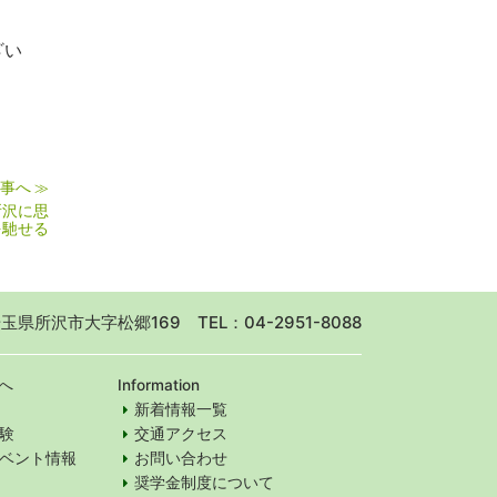
ざい
事へ
≫
所沢に思
を馳せる
 埼玉県所沢市大字松郷169
TEL：04-2951-8088
へ
Information
新着情報一覧
験
交通アクセス
ベント情報
お問い合わせ
奨学金制度について