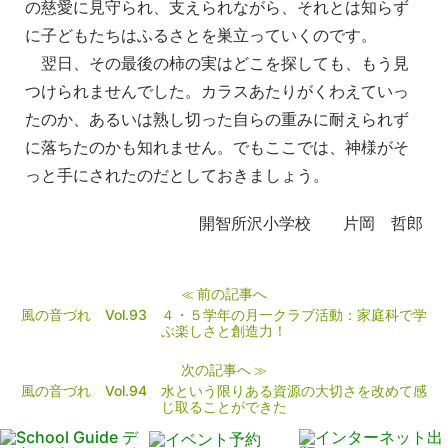
の慈愛に見守られ、支えられながら、それとは知らず
に子どもたちはふるさとを巣立っていくのです。
翌日、その最後の柿の実はどこを探しても、もう見
つけられませんでした。カラスあたりがくわえていっ
たのか、あるいは熟し切った自らの重みに耐えられず
に落ちたのかも知れません。でもここでは、神様がそ
っと手にされたのだとしておきましょう。
開智所沢小学校 片岡 哲郎
前の記事へ
≪
風の音づれ Vol.93 ４・５学年の月一クラブ活動：家庭科で学
ぶ楽しさと創造力！
次の記事へ
≫
風の音づれ Vol.94 水という限りある資源の大切さを改めて感
じ取ることができた