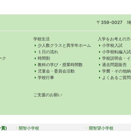
〒359-0027
学校生活
入学をお考えの方
少人数クラスと異学年ホーム
小学校入試
１日の流れ
小学校転編入試
ーク
時間割
学校説明会・イ
教科の学び・授業時間数
過去問題販売
児童会・委員会活動
学費・その他納
学校行事
よくあるご質問
ご支援のお願い
一貫)
開智小学校
開智望小学校