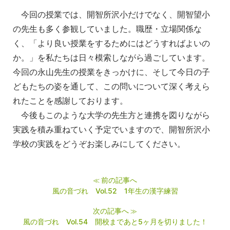
今回の授業では、開智所沢小だけでなく、開智望小
の先生も多く参
観していました。職歴・立場関係な
く、「より良い授業をするため
にはどうすればよいの
か。」を私たちは日々模索しながら過ごして
います。
今回の永山先生の授業をきっかけに、そして今日の子
ども
たちの姿を通して、この問いについて深く考えら
れたことを感謝し
ております。
今後もこのような大学の先生方と連携を図りながら
実践を積み重ね
ていく予定でいますので、開智所沢小
学校の実践をどうぞお楽しみ
にしてください。
前の記事へ
≪
風の音づれ Vol.52 1年生の漢字練習
次の記事へ
≫
風の音づれ Vol.54 開校まであと5ヶ月を切りました！