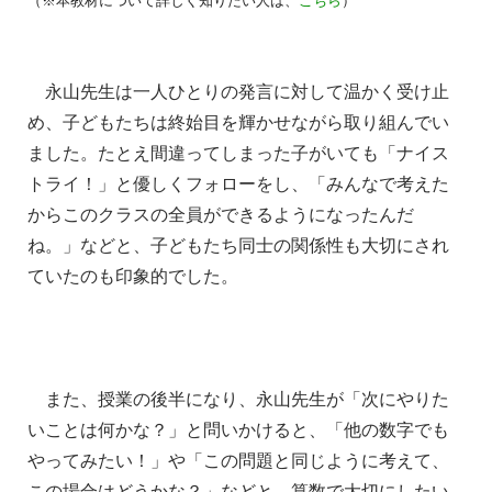
（※本教材について詳しく知りたい人は、
こちら
）
永山先生は一人ひとりの発言に対して温かく受け止
め、子どもたち
は終始目を輝かせながら取り組んでい
ました。たとえ間違ってしま
った子がいても「ナイス
トライ！」と優しくフォローをし、「みん
なで考えた
からこのクラスの全員ができるようになったんだ
ね。」
などと、子どもたち同士の関係性も大切にされ
ていたのも印象的で
した。
また、授業の後半になり、永山先生が「次にやりた
いことは何かな
？」と問いかけると、「他の数字でも
やってみたい！」や「
この問題と同じように考えて、
この場合はどうかな？」などと、算
数で大切にしたい