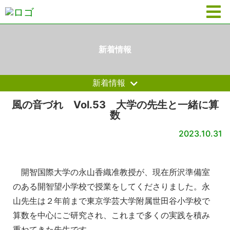
新着情報
新着情報
風の音づれ Vol.53 大学の先生と一緒に算
数
2023.10.31
開智国際大学の永山香織准教授が、現在所沢準備室
のある開智望小
学校で授業をしてくださりました。永
山先生は２年前まで東京学芸
大学附属世田谷小学校で
算数を中心にご研究され、これまで多くの
実践を積み
重ねてきた先生です。