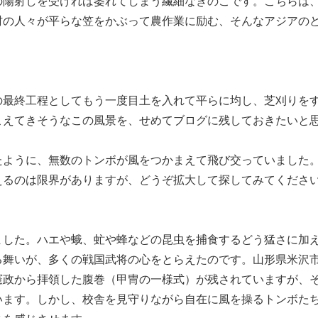
の陽射しを受ければ萎れてしまう繊細なきのこです。こちらは
村の人々が平らな笠をかぶって農作業に励む、そんなアジアの
最終工程としてもう一度目土を入れて平らに均し、芝刈りを
こえてきそうなこの風景を、せめてブログに残しておきたいと
ように、無数のトンボが風をつかまえて飛び交っていました
えるのは限界がありますが、どうぞ拡大して探してみてくださ
した。ハエや蛾、虻や蜂などの昆虫を捕食するどう猛さに加
る舞いが、多くの戦国武将の心をとらえたのです。山形県米沢
憲政から拝領した腹巻（甲冑の一様式）が残されていますが、
います。しかし、校舎を見守りながら自在に風を操るトンボた