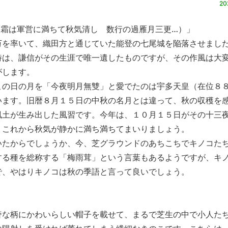
20
霜は軍営に満ちて秋気清し 数行の過雁月三更…）」
を率いて、織田方と通じていた能登の七尾城を陥落させまし
詩は、謙信がその生涯で唯一遺したものですが、その作風は大
がします。
の日の月を「今夜明月無雙」と愛でたのは宇多天皇（在位８
います。旧暦８月１５日の中秋の名月とは違って、秋の収穫を
風土が生み出した風習です。今年は、１０月１５日がその十三
、これから秋気が静かに満ち満ちてまいりましょう。
たからでしょうか、今、芝グラウンドのあちこちでキノコた
する種を総称する「梅雨茸」という言葉もあるようですが、キ
で、やはりキノコは秋の季語と言って良いでしょう。
な柄にかわいらしい帽子を載せて、まるで芝生の中で小人た