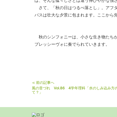
は、そんな猛々しさとは違う伸びやかな強
さて、「秋の日はつるべ落とし」。アフタ
パスは壮大な夕景に包まれます。ここか
秋のシンフォニーは、小さな生き物たちが
プレッシーヴォに奏でられていきます。
前の記事へ
≪
風の音づれ Vol.86 4学年理科「水のしみ込み方
て？」