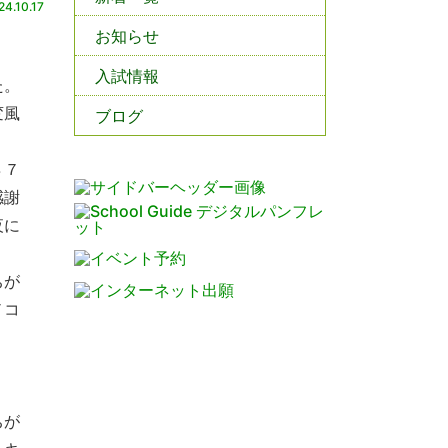
24.10.17
お知らせ
入試情報
た。
変風
ブログ
８７
感謝
夜に
ちが
ノコ
ちが