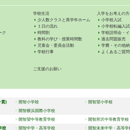
学校生活
入学をお考えの方
少人数クラスと異学年ホーム
小学校入試
１日の流れ
小学校転編入試
ーク
時間割
学校説明会・イ
教科の学び・授業時間数
過去問題販売
児童会・委員会活動
学費・その他納
学校行事
よくあるご質問
ご支援のお願い
一貫)
開智小学校
開智望小学校
開智横浜国際小学校
開智望中等教育学校
開智所沢中等教育学校
学校
開智中学・高等学校
開智未来中学・高等学