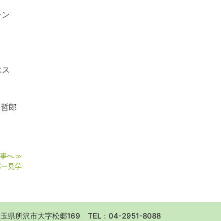
ャン
エス
哲郎
事へ
≫
パー見学
 埼玉県所沢市大字松郷169
TEL：04-2951-8088