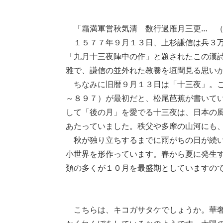
「霜満軍営秋気清 数行過雁月三更… （
１５７７年９月１３日、上杉謙信は兵３万
「九月十三夜陣中の作」と題されたこの漢
雅で、謙信の並外れた教養を垣間見る思い
ちなみに旧暦９月１３日は「十三夜」。こ
～８９７）が最初だと、松尾芭蕉が書いて
して「後の月」を愛でる十三夜は、日本の
あたっていました。秩父や多摩の山河にも
秋が独り立ちするまでに雨がちの日が続い
小世界を形作っています。春から夏に発生
類の多くが１０月を最盛期としていますの
こちらは、キコガサタケでしょうか。華奢