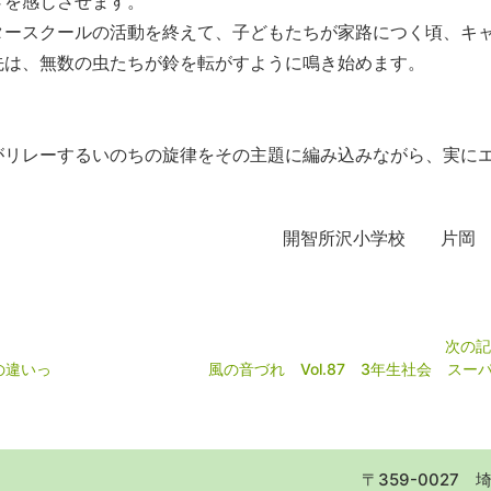
さを感じさせます。
ースクールの活動を終えて、子どもたちが家路につく頃、キ
ら先は、無数の虫たちが鈴を転がすように鳴き始めます。
リレーするいのちの旋律をその主題に編み込みながら、実に
開智所沢小学校 片岡 
次の記
の違いっ
風の音づれ Vol.87 3年生社会 スー
〒359-0027