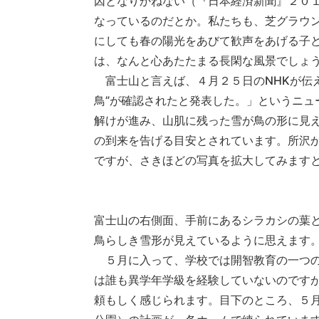
因となりかねない（『日本経済新聞』２０
なっているのだとか。私たちも、芝グラウ
にしても春の陽光をあびて歓声をあげる子
は、なんと心あたたまる長閑な風景でしょ
富士山と言えば、４月２５日のNHKが伝
鳥”が確認されたと発表した。」というニュ
解けが進み、山肌に残った雪が鳥の形に見
の到来を告げる目安とされています。所沢
ですが、さきほどの写真を拡大してみます
富士山の右側面、手前にあるシラカシの葉
鳥らしき雪形が見えているように思えます
５月に入って、学校では開智教育の一つの
は誰も異学年学級を経験していないのです
頼もしく感じられます。目下のところ、５