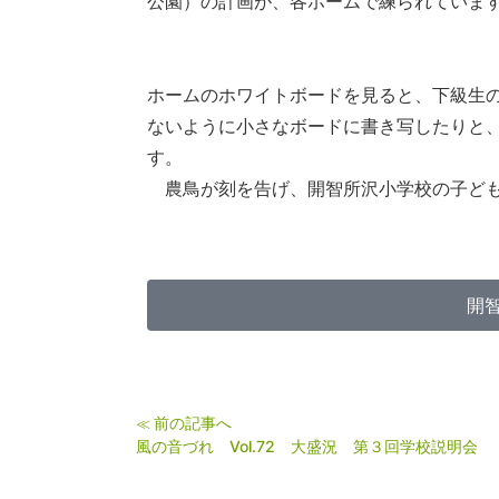
公園）の計画が、各ホームで練られていま
ホームのホワイトボードを見ると、下級生
ないように小さなボードに書き写したりと
す。
農鳥が刻を告げ、開智所沢小学校の子ども
開
前の記事へ
≪
風の音づれ Vol.72 大盛況 第３回学校説明会