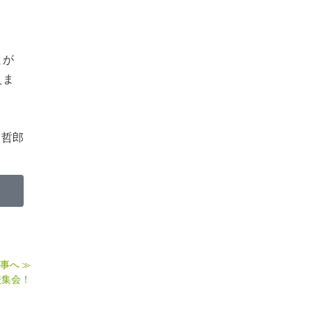
とが
えま
哲郎
事へ
≫
校集会！