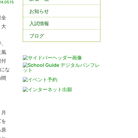
4.05.15
お知らせ
保全
入試情報
き大
ブログ
が、
に風
根付
うにな
の間
３月
ズを
る原