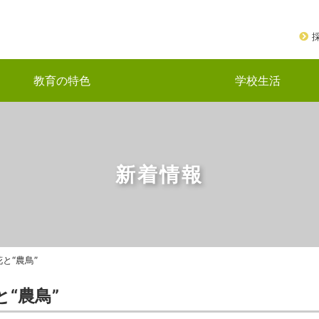
教育の特色
学校生活
新着情報
花と“農鳥”
と“農鳥”