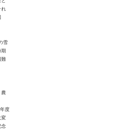
象と
それ
図
の雪
時期
困難
、農
初年度
大変
記念