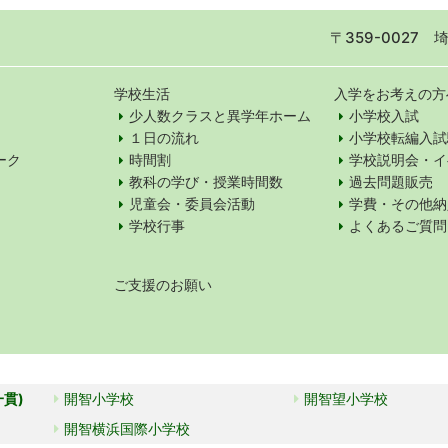
〒359-0027
学校生活
入学をお考えの方
少人数クラスと異学年ホーム
小学校入試
１日の流れ
小学校転編入試
ーク
時間割
学校説明会・イ
教科の学び・授業時間数
過去問題販売
児童会・委員会活動
学費・その他納
学校行事
よくあるご質問
ご支援のお願い
一貫)
開智小学校
開智望小学校
開智横浜国際小学校