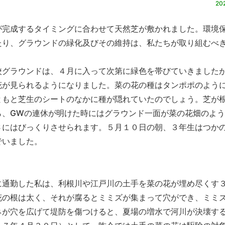
202
完成するタイミングに合わせて天然芝が敷かれました。環境
たり、グラウンドの緑化及びその維持は、私たちが取り組むべ
グラウンドは、４月に入って次第に緑色を帯びていきました
花が見られるようになりました。菜の花の種はタンポポのよう
ともと芝生のシートのなかに種が隠れていたのでしょう。芝が
ら、GWの連休が明けた時にはグラウンド一面が菜の花畑のよ
さにはびっくりさせられます。５月１０日の朝、３年生はつか
でいました。
通勤した私は、利根川や江戸川の土手を菜の花が埋め尽くす
花の根は太く、それが腐るとミミズが集まって穴ができ、ミミ
ネが穴を広げて堤防を傷つけると、夏場の増水で河川が決壊す