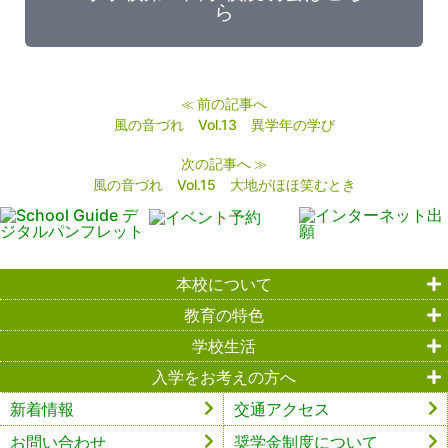
ら
前の記事へ
≪
風の音づれ Vol.13 異学年の学び
次の記事へ
≫
風の音づれ Vol.15 大地がほほ笑むとき
本校について
教育の特色
学校生活
入学をお考えの方へ
新着情報
交通アクセス
お問い合わせ
奨学金制度について